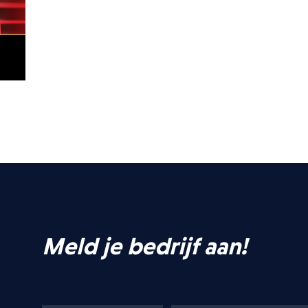
NLOAD BIJLAGE
jf aan
 een meeting
Meld je bedrijf aan!