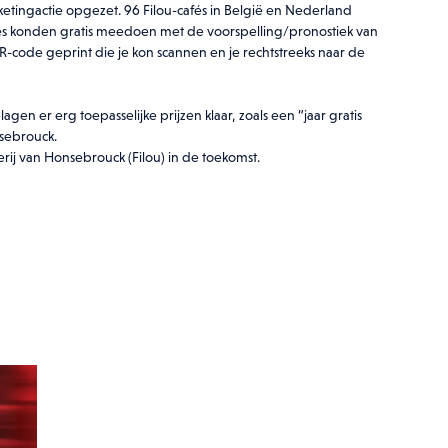
ingactie opgezet. 96 Filou-cafés in België en Nederland
és konden gratis meedoen met de voorspelling/pronostiek van
-code geprint die je kon scannen en je rechtstreeks naar de
gen er erg toepasselijke prijzen klaar, zoals een “jaar gratis
nsebrouck.
j van Honsebrouck (Filou) in de toekomst.
wnload deze bijlage
er je e-mailadres achter en download
.
a akkoord dat mijn gegevens gebruikt worden zoals beschreven in de
Privacy pol