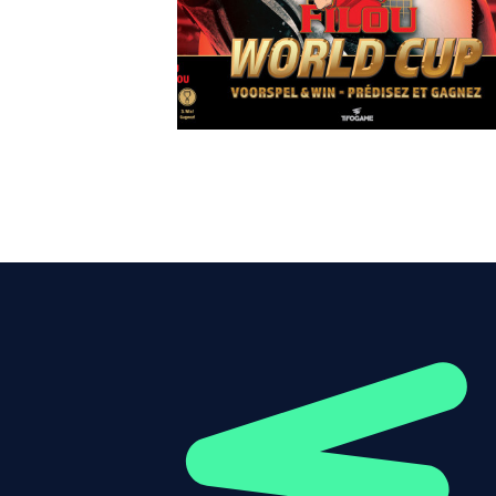
DOW
Meld je bedri
Ik wens meer info
Ik wens