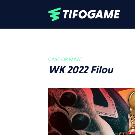
CASE OP MAAT
WK 2022 Filou
Upcoming ev
Alle events
Football
04.04.27
D