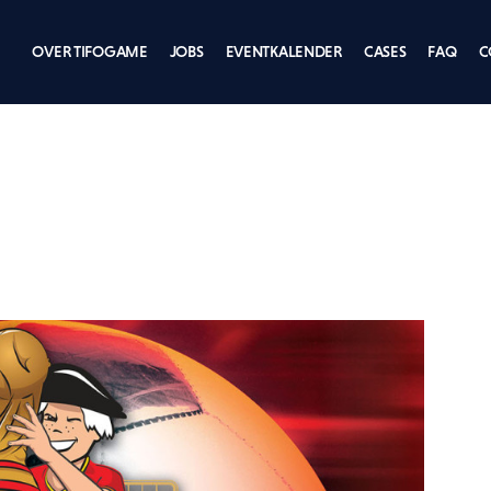
OVER TIFOGAME
JOBS
EVENTKALENDER
CASES
FAQ
C
ents
Cycling
E RONDE VAN VLAANDEREN
WEDSTRIJD