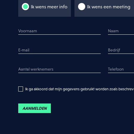
Ik wens meer info
Ik wens een meeting
en zoals beschreven in de
privacy policy
.
DOWNLOAD BROCHURES
Ik ga akkoord dat mijn gegevens gebruikt worden zoals beschre
AANMELDEN