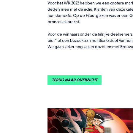
Voor het WK 2022 hebben we een grotere market
deden mee met de actie. Klanten van deze caf
hun stamcafé. Op de Filou-glazen was er een QR
pronostiek bracht.
Voor de winnaars onder de talrijke deelnemers la
bier” of een bezoek aan het Bierkasteel Vanho
We gaan zeker nog zaken opzetten met Brouweri
TERUG NAAR OVERZICHT
Do
Laat hi
Ik g