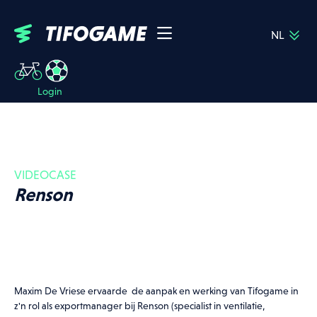
NL
FR
Over Tifogame
EN
Jobs
DE
Login
Eventkalender
Cases
FAQ
Contact
Shop
VIDEOCASE
Upcoming events
Renson
Login
Alle events
Football
Cycling
Maxim De Vriese ervaarde de aanpak en werking van Tifogame in
z'n rol als exportmanager bij Renson (specialist in ventilatie,
04.04.27