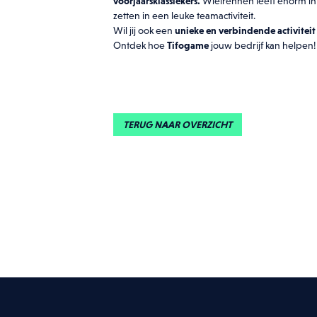
voorjaarsklassiekers.
Wielrennen leeft enorm in 
zetten in een leuke teamactiviteit.
Wil jij ook een
unieke en verbindende activiteit
Ik g
Ontdek hoe
Tifogame
jouw bedrijf kan helpen!
DOW
TERUG NAAR OVERZICHT
Meld je bedri
Ik wens meer info
Ik wens