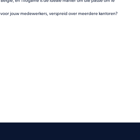
België, en Tifogame is de ideale manier om die passie om te
voor jouw medewerkers, verspreid over meerdere kantoren?
a akkoord dat mijn gegevens gebruikt worden zoals beschreven in de
Privacy pol
NLOAD BIJLAGE
jf aan
 een meeting