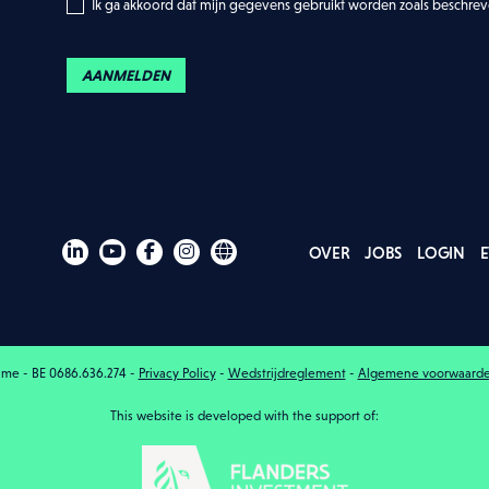
Ik ga akkoord dat mijn gegevens gebruikt worden zoals beschre
AANMELDEN
OVER
JOBS
LOGIN
ame - BE 0686.636.274 -
Privacy Policy
-
Wedstrijdreglement
-
Algemene voorwaard
This website is developed with the support of: