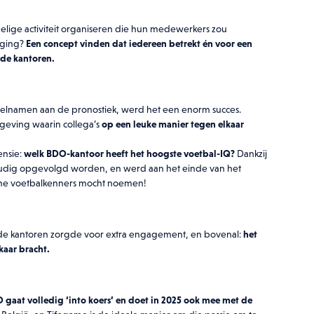
elige activiteit organiseren die hun medewerkers zou
aging?
Een concept vinden dat iedereen betrekt én voor een
nde kantoren.
elnamen aan de pronostiek, werd het een enorm succes.
eving waarin collega’s
op een leuke manier tegen elkaar
ensie:
welk BDO-kantoor heeft het hoogste voetbal-IQ?
Dankzij
udig opgevolgd worden, en werd aan het einde van het
tieme voetbalkenners mocht noemen!
en de kantoren zorgde voor extra engagement, en bovenal:
het
wnload deze bijlage
kaar bracht.
er je e-mailadres achter en download
.
 gaat volledig ‘into koers’ en doet in 2025 ook mee met de