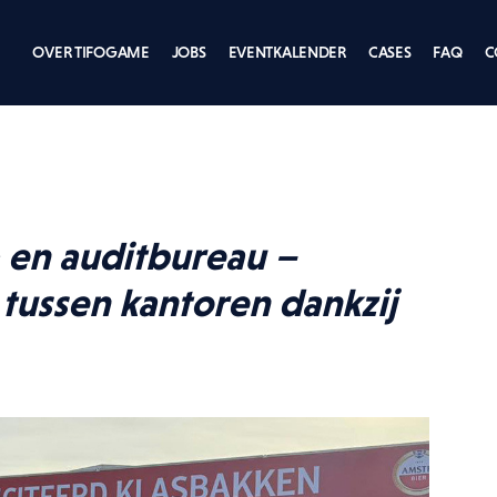
OVER TIFOGAME
JOBS
EVENTKALENDER
CASES
FAQ
C
 en auditbureau –
ents
t tussen kantoren dankzij
Cycling
E RONDE VAN VLAANDEREN
WEDSTRIJD