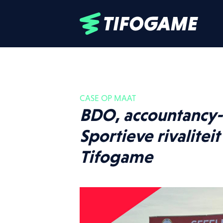
CASE OP MAAT
BDO, accountancy-
Upcoming ev
Sportieve rivalitei
Tifogame
Alle events
Football
04.04.27
D