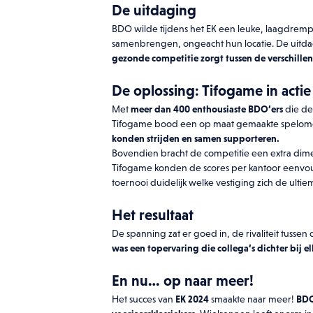
De uitdaging
BDO wilde tijdens het EK een leuke, laagdremp
samenbrengen, ongeacht hun locatie. De uitd
gezonde competitie zorgt tussen de verschille
De oplossing: Tifogame in actie
Met
meer dan 400 enthousiaste BDO’ers
die de
Tifogame bood een op maat gemaakte spelomg
konden strijden en samen supporteren.
Bovendien bracht de competitie een extra dim
Tifogame konden de scores per kantoor eenvo
toernooi duidelijk welke vestiging zich de ul
Het resultaat
De spanning zat er goed in, de rivaliteit tuss
Do
was een topervaring die collega’s dichter bij el
En nu… op naar meer!
Laat hi
Het succes van
EK 2024
smaakte naar meer!
BDO