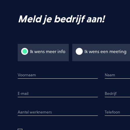
Meld je bedrijf aan!
Ik wens meer info
Ik wens een meeting
en zoals beschreven in de
privacy policy
.
DOWNLOAD BROCHURES