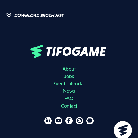
DOWNLOAD BROCHURES
About
Jobs
Event calendar
News
J'accepte que mes données soient utilisées conformément à ce qui
FAQ
est décrit dans le
privacy policy
.
Contact
REGISTER